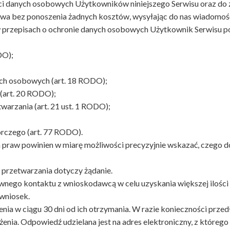
i danych osobowych Użytkowników niniejszego Serwisu oraz do
 bez ponoszenia żadnych kosztów, wysyłając do nas wiadomość e-
w przepisach o ochronie danych osobowych Użytkownik Serwisu p
DO);
ych osobowych (art. 18 RODO);
(art. 20 RODO);
warzania (art. 21 ust. 1 RODO);
orczego (art. 77 RODO).
praw powinien w miarę możliwości precyzyjnie wskazać, czego dot
w przetwarzania dotyczy żądanie.
go kontaktu z wnioskodawcą w celu uzyskania większej ilości info
 wniosek.
enia w ciągu 30 dni od ich otrzymania. W razie konieczności przed
nia. Odpowiedź udzielana jest na adres elektroniczny, z któreg