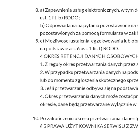
a) Zapewnienia usług elektronicznych, w tym d
ust. 1 lit. b) RODO;
b) Odpowiadania na pytania pozostawione na 
pozostawionych za pomocą formularza w zakładc
c) Możliwości ustalenia, egzekwowania lub obr
na podstawie art. 6 ust. 1 lit. f) RODO.
4 OKRES RETENCJI DANYCH OSOBOWYC
1. Z reguły okres przetwarzania danych przez A
2. W przypadku przetwarzania danych na podst
lub do momentu zgłoszenia skutecznego sprz
3. Jeśli przetwarzanie odbywa się na podstawie
4. Okres przetwarzania danych może zostać prz
okresie, dane będą przetwarzane wyłącznie w
Po zakończeniu okresu przetwarzania, dane s
§ 5 PRAWA UŻYTKOWNIKA SERWISU Z Z