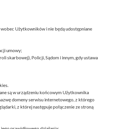
ń wobec Użytkowników i nie będą udostępniane
acji umowy;
 skarbowej), Policji, Sądom i innym, gdy ustawa
kies.
wywane są w urządzeniu końcowym Użytkownika
i nazwę domeny serwisu internetowego, z którego
ądarki, z której następuje połączenie ze stroną
 jego prawidłowego działania;