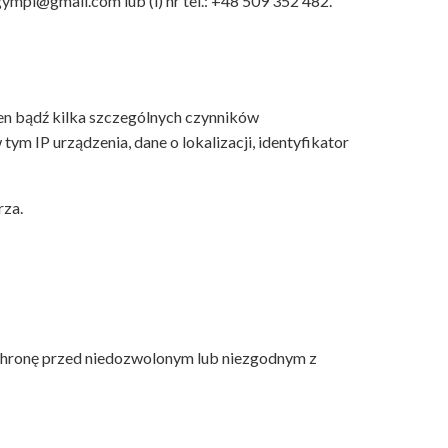
gympl@gmail.com
lub (i) nr tel.: +48 509 352 482.
den bądź kilka szczególnych czynników
ym IP urządzenia, dane o lokalizacji, identyfikator
rza.
chronę przed niedozwolonym lub niezgodnym z