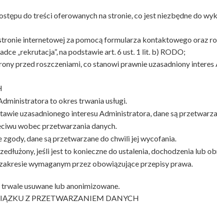
ostępu do treści oferowanych na stronie, co jest niezbędne do w
stronie internetowej za pomocą formularza kontaktowego oraz r
e „rekrutacja”, na podstawie art. 6 ust. 1 lit. b) RODO;
ony przed roszczeniami, co stanowi prawnie uzasadniony interes 
H
dministratora to okres trwania usługi.
awie uzasadnionego interesu Administratora, dane są przetwarzane
eciwu wobec przetwarzania danych.
 zgody, dane są przetwarzane do chwili jej wycofania.
edłużony, jeśli jest to konieczne do ustalenia, dochodzenia lub 
 zakresie wymaganym przez obowiązujące przepisy prawa.
ą trwale usuwane lub anonimizowane.
WIĄZKU Z PRZETWARZANIEM DANYCH