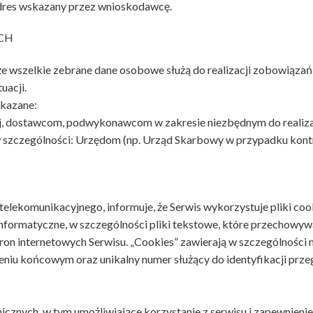
adres wskazany przez wnioskodawcę.
CH
 wszelkie zebrane dane osobowe służą do realizacji zobowiąza
uacji.
kazane:
j, dostawcom, podwykonawcom w zakresie niezbędnym do realiz
zczególności: Urzędom (np. Urząd Skarbowy w przypadku kontroli
elekomunikacyjnego, informuje, że Serwis wykorzystuje pliki coo
e informatyczne, w szczególności pliki tekstowe, które przecho
stron internetowych Serwisu. „Cookies” zawierają w szczególnośc
iu końcowym oraz unikalny numer służący do identyfikacji przegl
icznych, w tym umożliwiające korzystanie z serwisu i zapewnienie