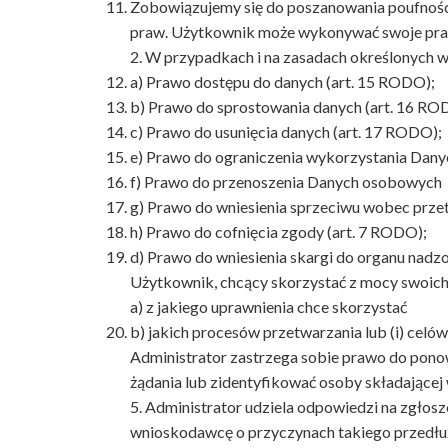
Zobowiązujemy się do poszanowania poufnośc
praw. Użytkownik może wykonywać swoje prawa
2. W przypadkach i na zasadach określonych 
a) Prawo dostępu do danych (art. 15 RODO);
b) Prawo do sprostowania danych (art. 16 RO
c) Prawo do usunięcia danych (art. 17 RODO);
e) Prawo do ograniczenia wykorzystania Dan
f) Prawo do przenoszenia Danych osobowych 
g) Prawo do wniesienia sprzeciwu wobec przet
h) Prawo do cofnięcia zgody (art. 7 RODO);
d) Prawo do wniesienia skargi do organu nadz
Użytkownik, chcący skorzystać z mocy swoich 
a) z jakiego uprawnienia chce skorzystać
b) jakich procesów przetwarzania lub (i) celó
Administrator zastrzega sobie prawo do ponowne
żądania lub zidentyfikować osoby składającej
5. Administrator udziela odpowiedzi na zgłosz
wnioskodawcę o przyczynach takiego przedłuże