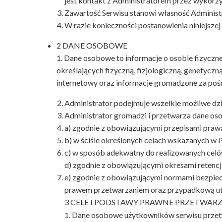
jest kontakt z Administratorem przez wykorzy
Zawartość Serwisu stanowi własność Administra
W razie konieczności postanowienia niniejszej 
2 DANE OSOBOWE
1. Dane osobowe to informacje o osobie fizyczn
określających fizyczną, fizjologiczną, genetyczn
internetowy oraz informacje gromadzone za pośr
Administrator podejmuje wszelkie możliwe dzi
Administrator gromadzi i przetwarza dane os
a) zgodnie z obowiązującymi przepisami praw
b) w ściśle określonych celach wskazanych w 
c) w sposób adekwatny do realizowanych cel
d) zgodnie z obowiązującymi okresami retencj
e) zgodnie z obowiązującymi normami bezpie
prawem przetwarzaniem oraz przypadkową utr
3 CELE I PODSTAWY PRAWNE PRZETWA
1. Dane osobowe użytkowników serwisu przet