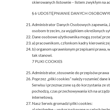
skierowanych listownie – listem zwykłym na 
§ 6 UDOSTĘPNIANIE DANYCH OSOBOWY
Administrator Danych Osobowych zapewnia, że
osobom trzecim, za wyjątkiem określonych syt
Dane osobowe użytkownika mogą zostać prze
a) pracownikom, członkom kadry kierownicze
b) organom uprawnionym przepisami prawa, w s
tak stanowi.
7 PLIKI COOKIES
Administrator, stosownie do przepisów prawa t
Poprzez „pliki cookies” należy rozumieć dan
Serwisu i przeznaczone są do korzystania ze 
pochodzą, czas przechowywania ich na urządzen
internetową.
Nasz Serwis gromadzi pliki cookies:
a) niezbędne – wykorzystywane w celach techn