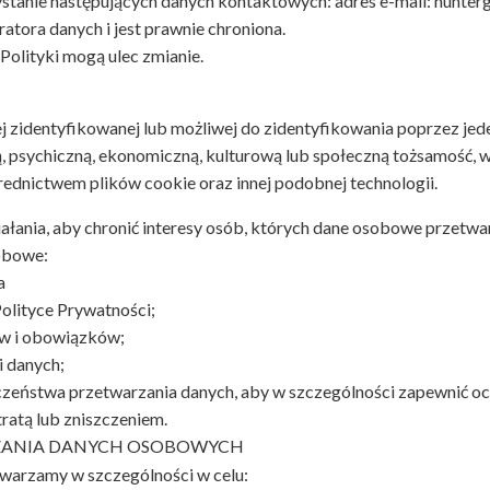
stanie następujących danych kontaktowych: adres e-mail:
hunter
tora danych i jest prawnie chroniona.
Polityki mogą ulec zmianie.
ej zidentyfikowanej lub możliwej do zidentyfikowania poprzez je
ą, psychiczną, ekonomiczną, kulturową lub społeczną tożsamość, w t
ednictwem plików cookie oraz innej podobnej technologii.
ałania, aby chronić interesy osób, których dane osobowe przetwa
obowe:
a
Polityce Prywatności;
ów i obowiązków;
i danych;
czeństwa przetwarzania danych, aby w szczególności zapewnić o
atą lub zniszczeniem.
RZANIA DANYCH OSOBOWYCH
warzamy w szczególności w celu: