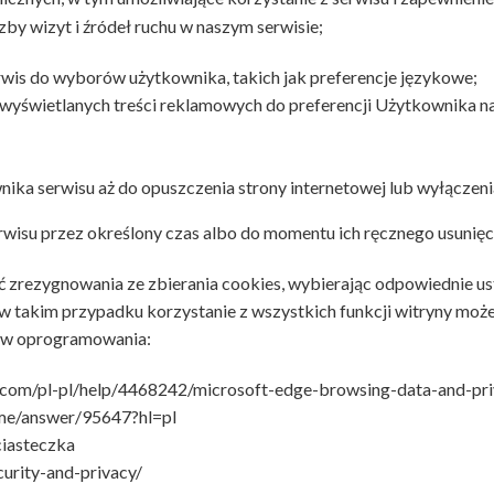
zby wizyt i źródeł ruchu w naszym serwisie;
erwis do wyborów użytkownika, takich jak preferencje językowe;
yświetlanych treści reklamowych do preferencji Użytkownika nasz
nika serwisu aż do opuszczenia strony internetowej lub wyłączeni
rwisu przez określony czas albo do momentu ich ręcznego usunięc
zrezygnowania ze zbierania cookies, wybierając odpowiednie ustaw
w takim przypadku korzystanie z wszystkich funkcji witryny może
tów oprogramowania:
t.com/pl-pl/help/4468242/microsoft-edge-browsing-data-and-pri
ome/answer/95647?hl=pl
ciasteczka
curity-and-privacy/