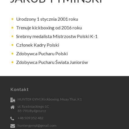
Urodzony 1 stycznia 2001 roku
Trenuje kickboxing od 2016 roku
Srebrny medalista Mistrzostw Polski K-1
Członek Kadry Polski
Zdobywca Pucharu Polski
Zdobywca Pucharu Świata Juniorów
Kontakt
HUNTER GYM | Kickboxing, Muay Thai, K1
ul. Rzeźniackiego 1C
85-791 Bydgoszcz
+48 509 352 482
huntergympl@gmail.com