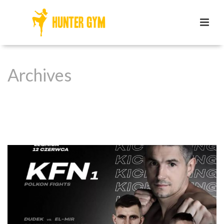
Archives
Tag Archives for: "polskat"
HOME
/