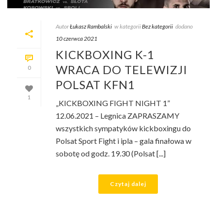
Autor
Łukasz Rambalski
w kategorii
Bez kategorii
dodano
10 czerwca 2021
KICKBOXING K-1
WRACA DO TELEWIZJI
0
POLSAT KFN1
1
„KICKBOXING FIGHT NIGHT 1”
12.06.2021 – Legnica ZAPRASZAMY
wszystkich sympatyków kickboxingu do
Polsat Sport Fight i ipla – gala finałowa w
sobotę od godz. 19.30 (Polsat [...]
Czytaj dalej