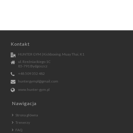
Kontakt
HUNTER GYM | Kickboxing, Muay Thai, K1
ul. Rzeźniackiego 1C
85-791 Bydgoszcz
+48 509 352 482
huntergympl@gmail.com
www.hunter-gym.pl
Nawigacja
Strona główna
Trenerzy
FAQ