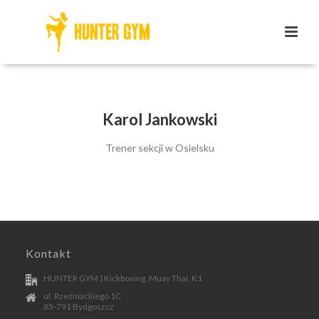
Karol Jankowski
Trener sekcji w Osielsku
Kontakt
HUNTER GYM | Kickboxing, Muay Thai, K1
ul. Rzeźniackiego 1C
85-791 Bydgoszcz