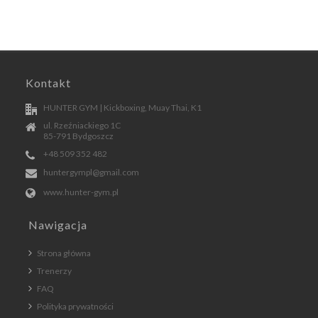
Kontakt
HUNTER GYM | Kickboxing, Muay Thai, K1
ul. Rzeźniackiego 1C
85-791 Bydgoszcz
+48 509 352 482
huntergympl@gmail.com
www.hunter-gym.pl
Nawigacja
Strona główna
Trenerzy
FAQ
Polityka prywatności