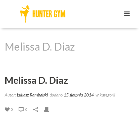
Melissa D. Diaz
HOME
/
TESTIMONIAL
/ MELISSA D. DIAZ
Melissa D. Diaz
Autor:
Łukasz Rambalski
dodano
15 sierpnia 2014
w kategorii
0
0