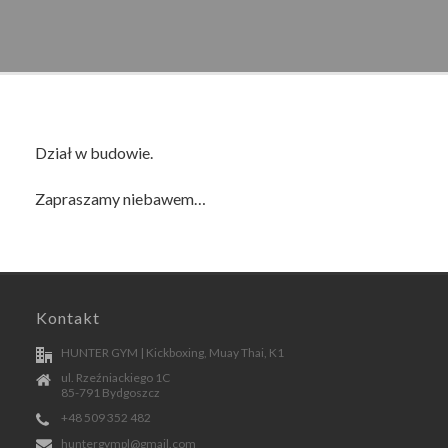
Dział w budowie.
Zapraszamy niebawem…
Kontakt
HUNTER GYM | Kickboxing, Muay Thai, K1
ul. Rzeźniackiego 1C
85-791 Bydgoszcz
+48 509 352 482
huntergympl@gmail.com