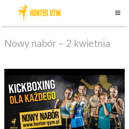
Nowy nabór – 2 kwietnia
HOME
/
BEZ KATEGORII
/ NOWY NABÓR – 2 KWIETNIA