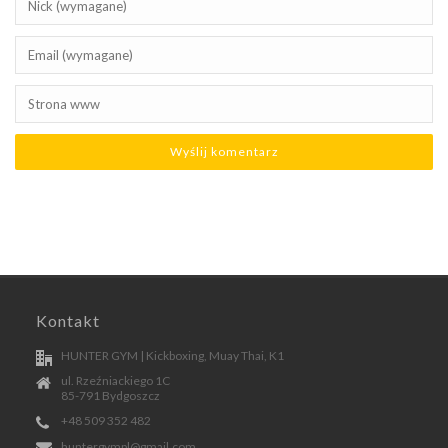
Kontakt
HUNTER GYM | Kickboxing, Muay Thai, K1
ul. Rzeźniackiego 1C
85-791 Bydgoszcz
+48 509 352 482
huntergympl@gmail.com