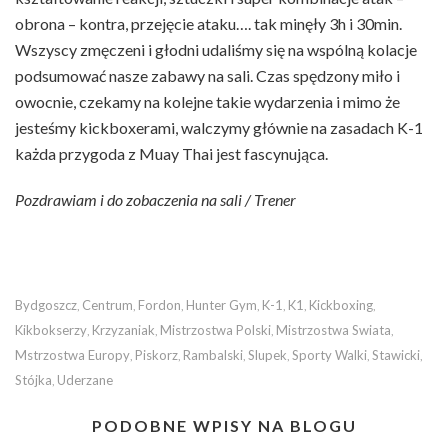
obrona – kontra, przejęcie ataku…. tak minęły 3h i 30min.
Wszyscy zmęczeni i głodni udaliśmy się na wspólną kolacje
podsumować nasze zabawy na sali. Czas spędzony miło i
owocnie, czekamy na kolejne takie wydarzenia i mimo że
jesteśmy kickboxerami, walczymy głównie na zasadach K-1
każda przygoda z Muay Thai jest fascynująca.
Pozdrawiam i do zobaczenia na sali / Trener
Bydgoszcz
Centrum
Fordon
Hunter Gym
K-1
K1
Kickboxing
,
,
,
,
,
,
,
Kikbokserzy
Krzyzaniak
Mistrzostwa Polski
Mistrzostwa Swiata
,
,
,
,
Mstrzostwa Europy
Piskorz
Rambalski
Slupek
Sporty Walki
Stawicki
,
,
,
,
,
,
Stójka
Uderzane
,
PODOBNE WPISY NA BLOGU