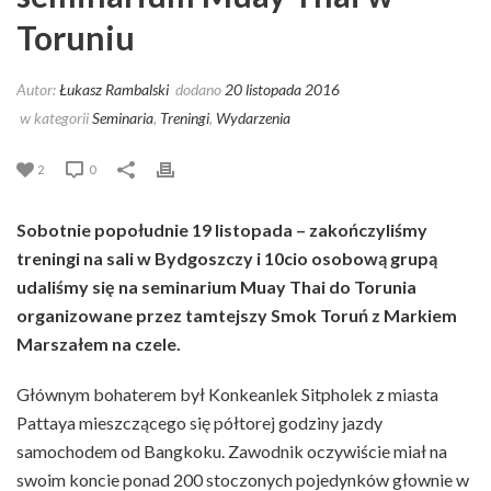
Toruniu
Autor:
Łukasz Rambalski
dodano
20 listopada 2016
w kategorii
Seminaria
,
Treningi
,
Wydarzenia
2
0
Sobotnie popołudnie 19 listopada – zakończyliśmy
treningi na sali w Bydgoszczy i 10cio osobową grupą
udaliśmy się na seminarium Muay Thai do Torunia
organizowane przez tamtejszy Smok Toruń z Markiem
Marszałem na czele.
Głównym bohaterem był Konkeanlek Sitpholek z miasta
Pattaya mieszczącego się półtorej godziny jazdy
samochodem od Bangkoku. Zawodnik oczywiście miał na
swoim koncie ponad 200 stoczonych pojedynków głownie w