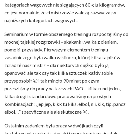
kategoriach wagowych nie sięgających 60-ciu kilogramów,
co jest normalnie, że ci mistrzowie walczą zazwyczaj w
najniższych kategoriach wagowych.
Seminarium w formie obszernego treningu rozpoczęliśmy od
mocnej tajskiej rozgrzewki – skakanki, walka z cieniem,
pompki, przysiady. Pierwszym elementem treningu
zasadniczego była walka w klinczu, której kilka tajników
zdradził nasz mistrz – dla niektórych ciężko było ją
opanować, ale tak czy tak kilka sztuczek każdy sobie
przysposobił 🙂 i tak minęło 90 minut po czym
przeszliśmy do pracy na tarczach PAO – kilka rund jeden,
kilka drugi i standardowo pracowaliśmy na prostych
kombinacjach: „jep jep, kikk tu kiks, elboł, nii, kik, tip, pancz
elboł…” specyficzne ale ale skuteczne 🙂 .
Ostatnim zadaniem była praca w dwójkach czyli
kształtowanie reakcji, sztuczki i super kombinacje atak –